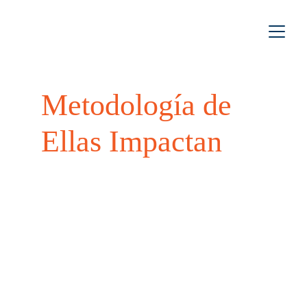
Metodología de 
Ellas Impactan
La investigación incluyó más de 1,040 horas de
trabajo de campo distribuidas en 40 actividades
antropológicas en total.
Se elaboraron cuatro diarios etnográficos, uno por
cada territorio visitado. Además, se realizaron
conversaciones individuales con 18 mujeres (9
usuarias de Iluméxico y 9 de Kessel), así como 18
conversaciones grupales con familias beneficiarias
de ambos proyectos, permitiendo una lectura